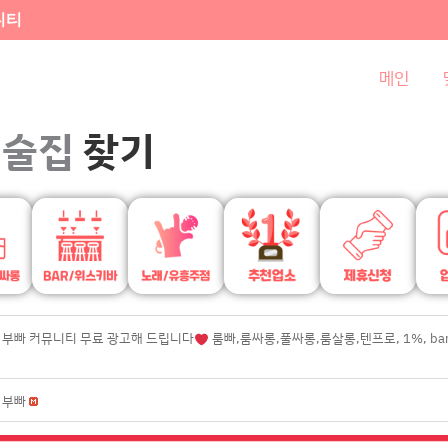
니티
메인
술집
찾기
부빠 커뮤니티 무료 광고해 드립니다
룸빠,룸싸롱,풀싸롱,룸살롱,텐프로, 1%, ba
부빠