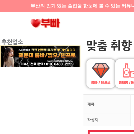
콘텐츠로
부산의 인기 있는 술집을 한눈에 볼 수 있는 커뮤
건너뛰기
맞춤 취향
추천업소
제목
작성자