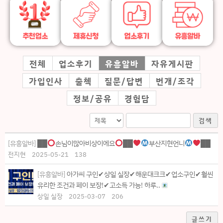
전체
업소후기
유흥알바
자유게시판
가입인사
출첵
질문/답변
번개/조각
정보/공유
경험담
검색
[유흥알바]
██
손님이많아비상이에요
██
부산지현언니
██
전지현
2025-05-21
138
[유흥알바]
아가씨 구인✔상일 실장✔해운대크크✔업소구인✔훨씬
유리한 조건과 페이 보장!✔고소득 가능! 하루..
상일 실장
2025-03-07
206
글쓰기