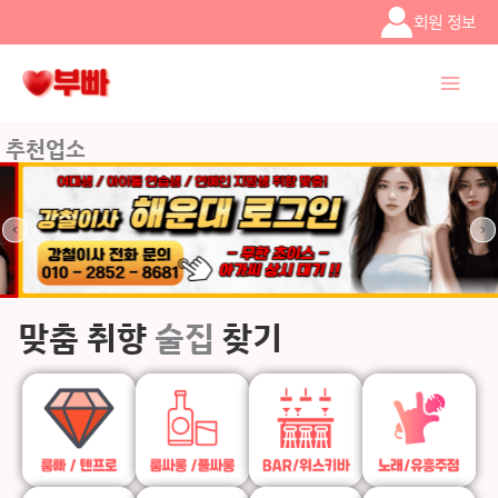
콘텐츠로
회원 정보
건너뛰기
추천업소
맞춤 취향
술집
찾기