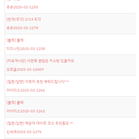
추추
2025-02-12
55
[번개/조각]
2/14 조각
추추
2025-02-12
78
[출첵]
출첵
미드나잇
2025-02-12
58
[자유게시판]
서면쪽 괜찮은 키스방 있을까요
오르골
2025-02-12
409
[질문/답변]
아로마 추천 부탁드립니다^^
아이리스
2025-02-12
66
[출첵]
출첵
아이리스
2025-02-12
62
[질문/답변]
해운대 데이트 코스 추천좀요 ㅠ
신세계
2025-02-12
76