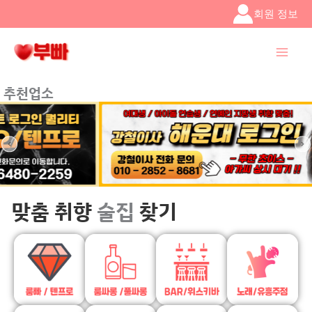
콘텐츠로
회원 정보
건너뛰기
추천업소
맞춤 취향
술집
찾기