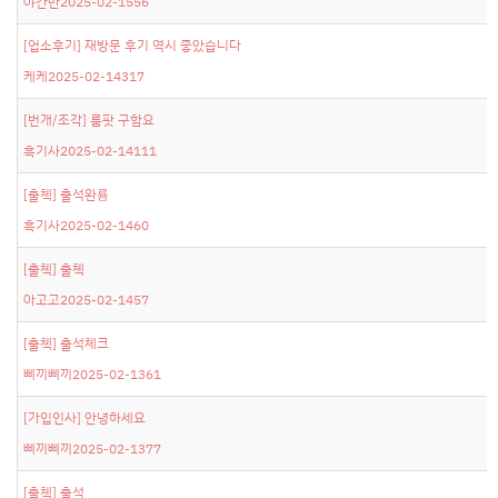
야간반
2025-02-15
56
[업소후기]
재방문 후기 역시 좋았습니다
케케
2025-02-14
317
[번개/조각]
룸팟 구함요
흑기사
2025-02-14
111
[출첵]
출석완룜
흑기사
2025-02-14
60
[출첵]
출첵
아고고
2025-02-14
57
[출첵]
출석체크
삐끼삐끼
2025-02-13
61
[가입인사]
안녕하세요
삐끼삐끼
2025-02-13
77
[출첵]
출석