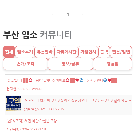
1
부산 업소
커뮤니티
전체
업소후기
유흥알바
자유게시판
가입인사
출첵
질문/답변
번개/조각
정보/공유
경험담
[유흥알바]
██
손님이많아비상이에요
██
부산지현언니
██
전지현
2025-05-21
138
[유흥알바]
아가씨 구인✔상일 실장✔해운대크크✔업소구인✔훨씬 유리한 조건과
상일 실장
2025-03-07
206
[번개/조각]
서면 북창 가실분 구함
서면북창
2025-02-22
148