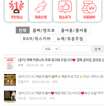
전체
룸빠/텐프로
룸싸롱/풀싸롱
BAR/위스키바
노래/유흥주점
검색
[공지]
부빠 커뮤니티 무료 광고해 드립니다
룸빠,룸싸롱,풀싸롱,룸살롱
부빠
2025-01-26
257
[룸빠/텐프로]
해운대 룸바/룸빠
해운대 로그인
O1O-2852-868
강철이사
2025-02-06
490
[룸빠/텐프로]
해운대 룸바
해운대로그인 이수진
부산 유일 하이퀄
이수진
2025-11-01
191