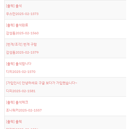
[출첵]
출석
우스만
2025-02-15
73
[출첵]
출석완료
감성돔
2025-02-15
60
[번개/조각]
번개 구함
감성돔
2025-02-15
79
[출첵]
출석합니다
디피
2025-02-15
70
[가입인사]
안녕하세요 구글 보다가 가입했습니다~
디피
2025-02-15
81
[출첵]
출석체크
조니워커
2025-02-15
57
[출첵]
출첵