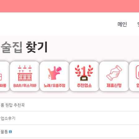
메인
술집
찾기
룸 원탑 추천꾹
업소후기
물통