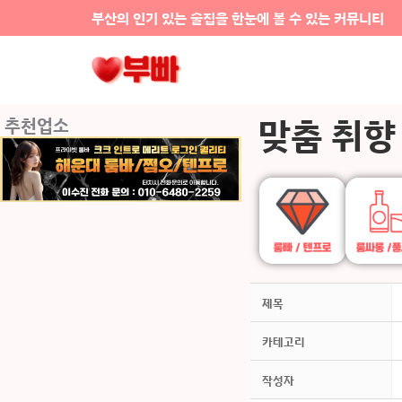
콘텐츠로
부산의 인기 있는 술집을 한눈에 볼 수 있는 커뮤니티
건너뛰기
맞춤 취향
추천업소
제목
카테고리
작성자