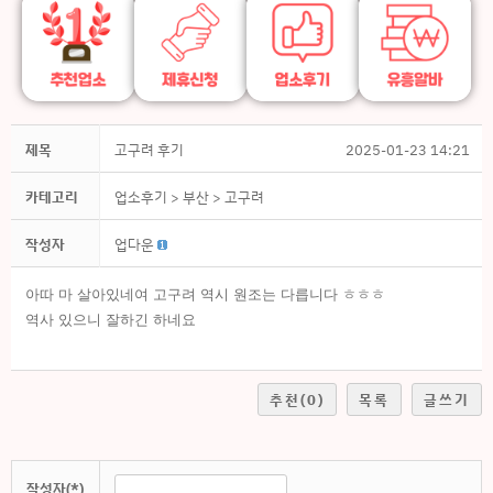
제목
고구려 후기
2025-01-23 14:21
카테고리
업소후기
> 부산
> 고구려
작성자
업다운
아따 마 살아있네여 고구려 역시 원조는 다릅니다 ㅎㅎㅎ
역사 있으니 잘하긴 하네요
추천
(0)
목록
글쓰기
작성자(*)