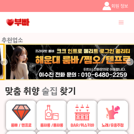
콘텐츠로
회원 정보
건너뛰기
추천업소
맞춤 취향
술집
찾기