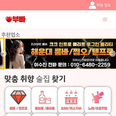
콘텐츠로
회원 정보
건너뛰기
추천업소
맞춤 취향
술집
찾기