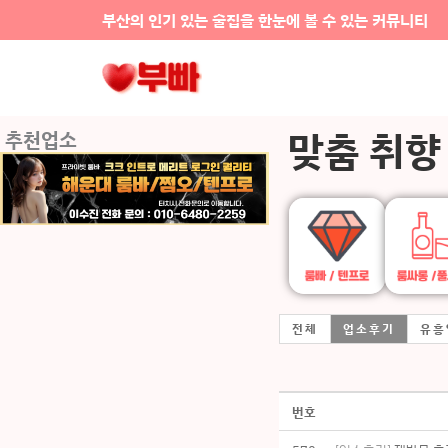
콘텐츠로
부산의 인기 있는 술집을 한눈에 볼 수 있는 커뮤니티
건너뛰기
맞춤 취향
추천업소
전체
업소후기
유흥
번호