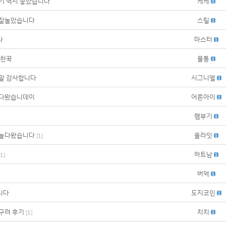
기 역시 좋았습니다
케케
 잘놀았습니다
스틸
다
마스터
추천꾹
물통
말 감사합니다
시그니엘
갔다왔습니데이
어른아이
햄부기
 놀다왔습니다
올라잇
[
1
]
하트남
1
]
버억
니다
도지코인
구려 후기
치치
[
1
]