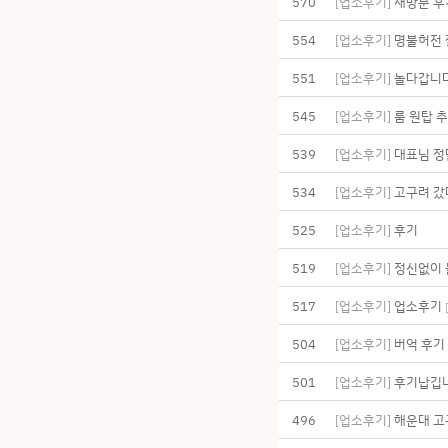
570
[업소후기]
재방문 후
554
[업소후기]
명불허전
551
[업소후기]
놀다갑니
545
[업소후기]
룸 원탑 
539
[업소후기]
대표님 정
534
[업소후기]
고구려 
525
[업소후기]
후기
519
[업소후기]
정신없이
517
[업소후기]
업소후기
[
504
[업소후기]
버억 후기
501
[업소후기]
후기납깁
496
[업소후기]
해운대 고