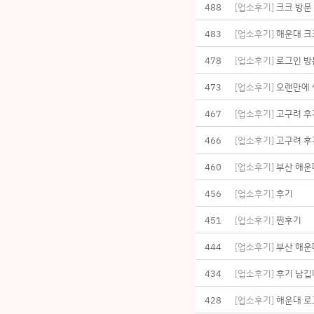
488
[업소후기]
크크 방문
483
[업소후기]
해운대 크
478
[업소후기]
로그인 방
473
[업소후기]
오랜만에 
467
[업소후기]
고구려 후
466
[업소후기]
고구려 후
460
[업소후기]
부산 해운
456
[업소후기]
후기
451
[업소후기]
찐후기
444
[업소후기]
부산 해운
434
[업소후기]
후기 남깁니
428
[업소후기]
해운대 로