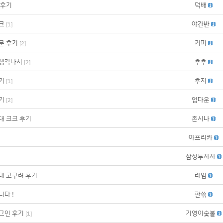
 후기
덕배
크
야간반
[
1
]
문 후기
커피
[
2
]
생각나서
추추
[
2
]
기
후지
[
1
]
기
업다운
[
2
]
대 크크 후기
존시나
아프리카
삼성투자자
대 고구려 후기
라임
다 !
판쓲
그인 후기
기영이숯불
[
1
]