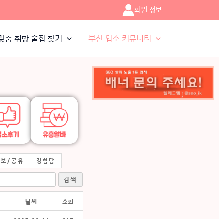
회원 정보
맞춤 취향 술집 찾기
부산 업소 커뮤니티
정보/공유
경험담
검색
날짜
조회