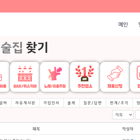
메인
술집
찾기
알바
자유게시판
가입인사
출첵
질문/답변
번개/조각
제목
작성자