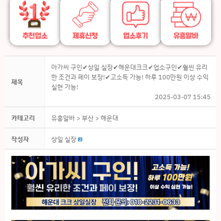
아가씨 구인✔상일 실장✔해운대크크✔업소구인✔훨씬 유리
한 조건과 페이 보장!✔고소득 가능! 하루 100만원 이상 수익
제목
실현 가능!
2025-03-07 15:45
카테고리
유흥알바
> 부산
> 해운대
작성자
상일 실장