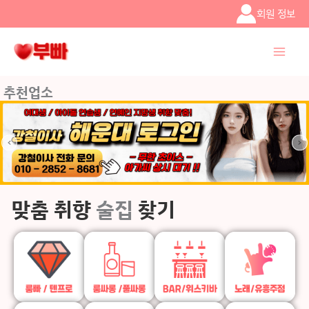
콘텐츠로
회원 정보
건너뛰기
추천업소
맞춤 취향
술집
찾기