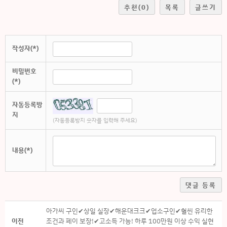
추천
(0)
목록
글쓰기
작성자(*)
비밀번호
(*)
자동등록방
지
(자동등록방지 숫자를 입력해 주세요)
내용(*)
댓글 등록
아가씨 구인✔상일 실장✔해운대크크✔업소구인✔훨씬 유리한
이전
조건과 페이 보장!✔고소득 가능! 하루 100만원 이상 수익 실현