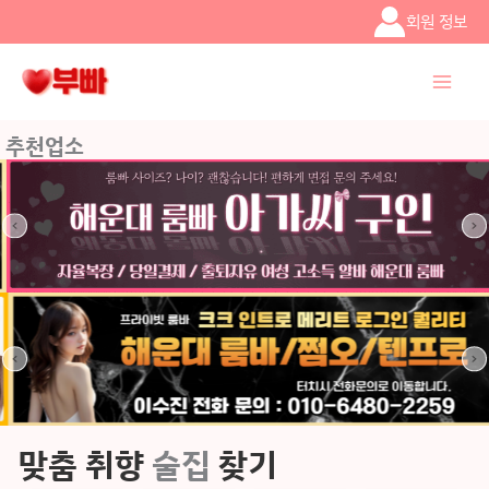
콘텐츠로
회원 정보
건너뛰기
추천업소
맞춤 취향
술집
찾기