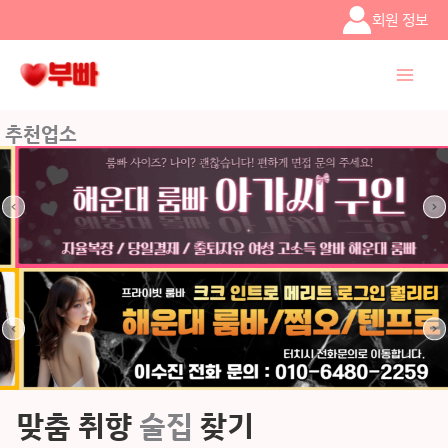
콘텐츠로
회원 정보
건너뛰기
추천업소
맞춤 취향
술집
찾기