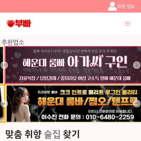
콘텐츠로
회원 정보
건너뛰기
추천업소
맞춤 취향
술집
찾기