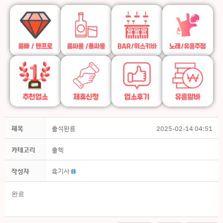
제목
출석완룜
2025-02-14 04:51
카테고리
출첵
작성자
흑기사
완료