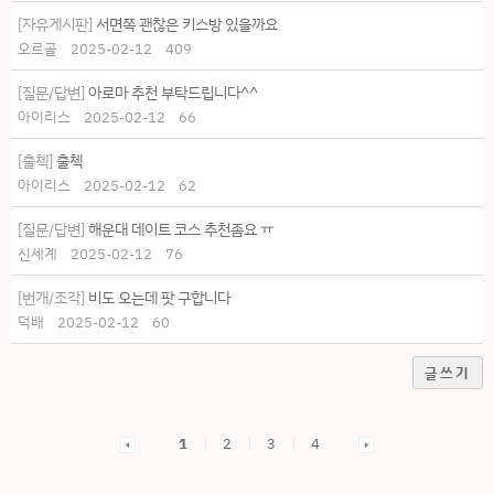
[자유게시판]
서면쪽 괜찮은 키스방 있을까요
오르골
2025-02-12
409
[질문/답변]
아로마 추천 부탁드립니다^^
아이리스
2025-02-12
66
[출첵]
출첵
아이리스
2025-02-12
62
[질문/답변]
해운대 데이트 코스 추천좀요 ㅠ
신세계
2025-02-12
76
[번개/조각]
비도 오는데 팟 구합니다
덕배
2025-02-12
60
글쓰기
1
2
3
4