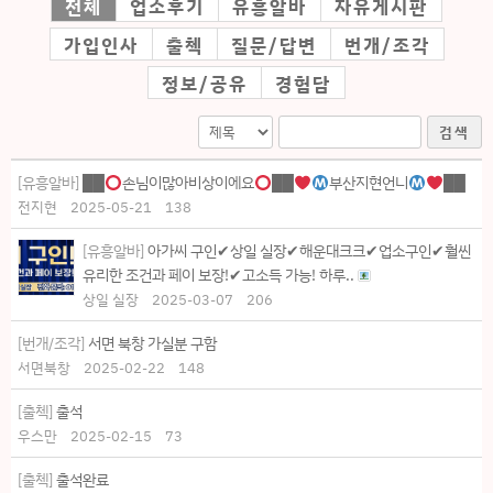
전체
업소후기
유흥알바
자유게시판
가입인사
출첵
질문/답변
번개/조각
정보/공유
경험담
검색
[유흥알바]
██
손님이많아비상이에요
██
부산지현언니
██
전지현
2025-05-21
138
[유흥알바]
아가씨 구인✔상일 실장✔해운대크크✔업소구인✔훨씬
유리한 조건과 페이 보장!✔고소득 가능! 하루..
상일 실장
2025-03-07
206
[번개/조각]
서면 북창 가실분 구함
서면북창
2025-02-22
148
[출첵]
출석
우스만
2025-02-15
73
[출첵]
출석완료