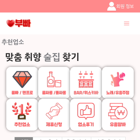
콘텐츠로
회원 정보
건너뛰기
추천업소
맞춤 취향
술집
찾기