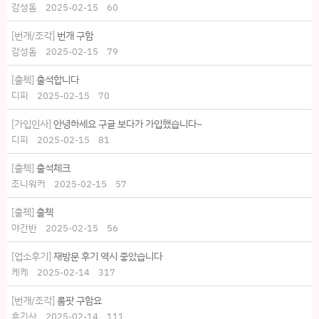
감성돔
2025-02-15
60
[번개/조각]
번개 구함
감성돔
2025-02-15
79
[출첵]
출석합니다
디피
2025-02-15
70
[가입인사]
안녕하세요 구글 보다가 가입했습니다~
디피
2025-02-15
81
[출첵]
출석체크
조니워커
2025-02-15
57
[출첵]
출첵
야간반
2025-02-15
56
[업소후기]
재방문 후기 역시 좋았습니다
케케
2025-02-14
317
[번개/조각]
룸팟 구함요
흑기사
2025-02-14
111