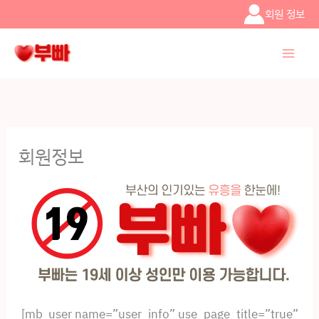
콘텐츠로
회원 정보
건너뛰기
회원정보
[mb_user name=”user_info” use_page_title=”true”