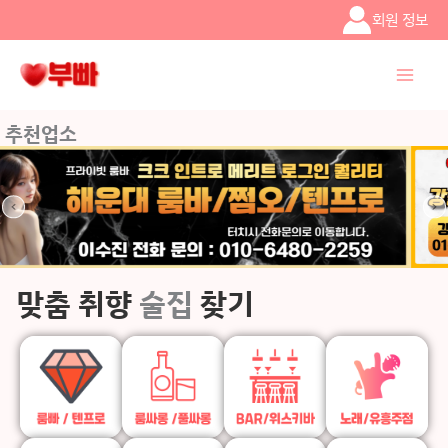
콘텐츠로
회원 정보
건너뛰기
추천업소
맞춤 취향
술집
찾기