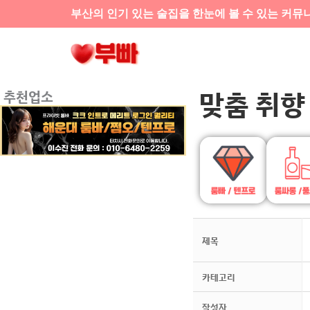
콘텐츠로
부산의 인기 있는 술집을 한눈에 볼 수 있는 커뮤
건너뛰기
맞춤 취향
추천업소
제목
카테고리
작성자