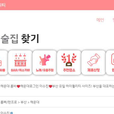
니티
메인
술집
찾기
해운대 룸바
해운대로그인 이수진
부산 유일 하이퀄리티 사이즈! 부산을 대표하
룸빠/텐프로
> 부산
> 해운대
이수진