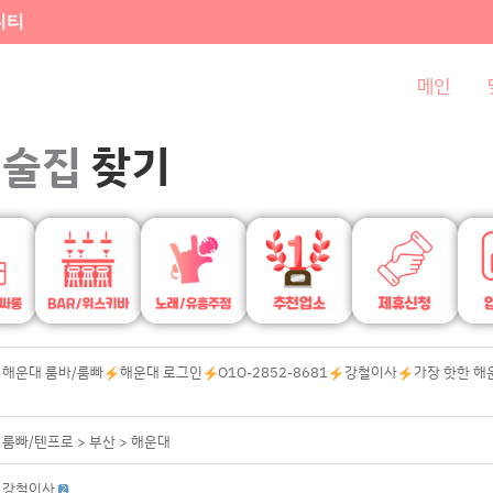
니티
메인
술집
찾기
해운대 룸바/룸빠
해운대 로그인
O1O-2852-8681
강철이사
가장 핫한 해
룸빠/텐프로
> 부산
> 해운대
강철이사