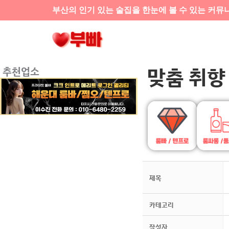
콘텐츠로
부산의 인기 있는 술집을 한눈에 볼 수 있는 커뮤
건너뛰기
맞춤 취향
추천업소
제목
카테고리
작성자