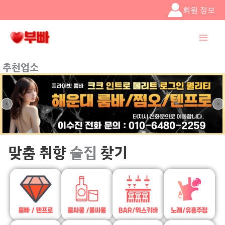
콘텐츠로
회원 정보
건너뛰기
추천업소
맞춤 취향
술집
찾기