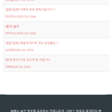
[질문/답변]
아로마 추천 부탁드립니다^^
아이리스
2025-02-12
66
[출첵]
출첵
아이리스
2025-02-12
62
[질문/답변]
해운대 데이트 코스 추천좀요 ㅠ
신세계
2025-02-12
76
[번개/조각]
비도 오는데 팟 구합니다
덕배
2025-02-12
60
부빠는 술집 정보를 공유하는 커뮤니티로, 서비스 제공의 중개자일 뿐