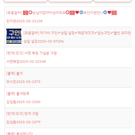
[유흥알바]
██
손님이많아비상이에요
██
부산지현언니
██
전지현
2025-05-21
138
[유흥알바]
아가씨 구인✔상일 실장✔해운대크크✔업소구인✔훨씬 유리한 조건과
상일 실장
2025-03-07
206
[번개/조각]
서면 북창 가실분 구함
서면북창
2025-02-22
148
[출첵]
출석
우스만
2025-02-15
73
[출첵]
출석완료
감성돔
2025-02-15
60
[번개/조각]
번개 구함
감성돔
2025-02-15
79
[출첵]
출석합니다