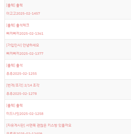
[출첵]
출첵
아고고
2025-02-14
57
[출첵]
출석체크
삐끼삐끼
2025-02-13
61
[가입인사]
안녕하세요
삐끼삐끼
2025-02-13
77
[출첵]
출석
추추
2025-02-12
55
[번개/조각]
2/14 조각
추추
2025-02-12
78
[출첵]
출첵
미드나잇
2025-02-12
58
[자유게시판]
서면쪽 괜찮은 키스방 있을까요
오르골
2025-02-12
409