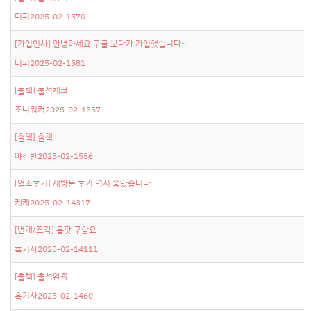
디피
2025-02-15
70
[가입인사]
안녕하세요 구글 보다가 가입했습니다~
디피
2025-02-15
81
[출첵]
출석체크
조니워커
2025-02-15
57
[출첵]
출첵
야간반
2025-02-15
56
[업소후기]
재방문 후기 역시 좋았습니다
케케
2025-02-14
317
[번개/조각]
룸팟 구함요
흑기사
2025-02-14
111
[출첵]
출석완룜
흑기사
2025-02-14
60