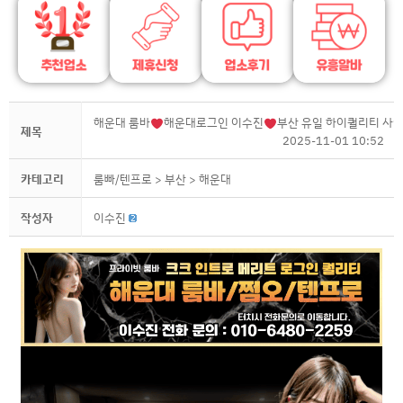
해운대 룸바
해운대로그인 이수진
부산 유일 하이퀄리티 사이
제목
2025-11-01 10:52
카테고리
룸빠/텐프로
> 부산
> 해운대
작성자
이수진