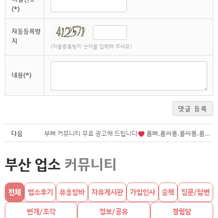
(*)
자동등록방
지
(자동등록방지 숫자를 입력해 주세요)
내용(*)
댓글 등록
다음
부빠 커뮤니티 무료 광고해 드립니다
룸빠,룸싸롱,풀싸롱,룸살롱,텐프로, 1%, bar 위스키바, 노래, 유흥주점 부산 해운대 연산동 서면
부산 업소
커뮤니티
전체
업소후기
유흥알바
자유게시판
가입인사
출첵
질문/답변
번개/조각
정보/공유
경험담