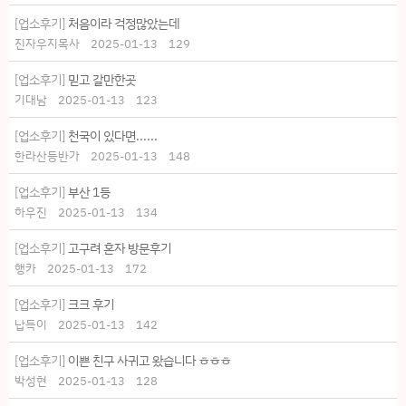
[업소후기]
처음이라 걱정많았는데
진자우지목사
2025-01-13
129
[업소후기]
믿고 갈만한곳
기대남
2025-01-13
123
[업소후기]
천국이 있다면......
한라산등반가
2025-01-13
148
[업소후기]
부산 1등
하우진
2025-01-13
134
[업소후기]
고구려 혼자 방문후기
행카
2025-01-13
172
[업소후기]
크크 후기
납득이
2025-01-13
142
[업소후기]
이쁜 친구 사귀고 왔습니다 ㅎㅎㅎ
박성현
2025-01-13
128