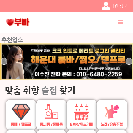
콘텐츠로
회원 정보
건너뛰기
추천업소
맞춤 취향
술집
찾기