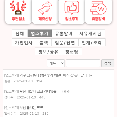
전체
업소후기
유흥알바
자유게시판
가입인사
출첵
질문/답변
번개/조각
정보/공유
경험담
검색
[업소후기]
와꾸 1등 룸빠 방문 후기 해운대에서 잘 놀다갑니다~
김훈
2025-01-13
314
[업소후기]
부산 해운대 크크 갔다왔습니다 ㅎㅎ
정태준
2025-01-13
445
[업소후기]
부산 룸빠는 크크
얼짱진우
2025-01-13
286