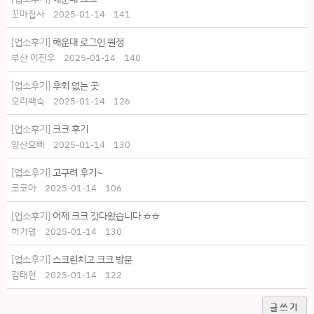
꼬마집사
2025-01-14
141
[업소후기]
해운대 로그인 원정
부산 이진우
2025-01-14
140
[업소후기]
후회 없는 곳
오리백숙
2025-01-14
126
[업소후기]
크크 후기
양산오빠
2025-01-14
130
[업소후기]
고구려 후기~
코코아
2025-01-14
106
[업소후기]
어제 크크 갓다왔습니다 ㅎㅎ
허거덩
2025-01-14
130
[업소후기]
스크린치고 크크 방문
김태현
2025-01-14
122
글쓰기