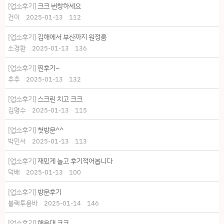
[업소후기]
크크 번창하세요
건이
2025-01-13
112
[업소후기]
김해에서 부산까지 원정룸
소경환
2025-01-13
136
[업소후기]
찐후기~
추추
2025-01-13
132
[업소후기]
스크린 치고 크크
김명수
2025-01-13
115
[업소후기]
첫방문^^
박민서
2025-01-13
113
[업소후기]
재밌게 놀고 후기적어봅니다
덕배
2025-01-13
100
[업소후기]
방문후기
블랙투움바
2025-01-14
146
[업소후기]
해운대 크크