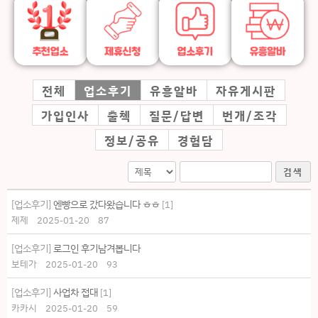
전체
업소후기
유흥알바
자유게시판
가입인사
출첵
질문/답변
번개/조각
정보/공유
경험담
검색
[업소후기]
엔빵으로 갔다왔습니다 ㅎㅎ
[
1
]
제제
2025-01-20
87
[업소후기]
로그인 후기남겨봅니다
보테가
2025-01-20
93
[업소후기]
사업차 접대
[
1
]
카카시
2025-01-20
59