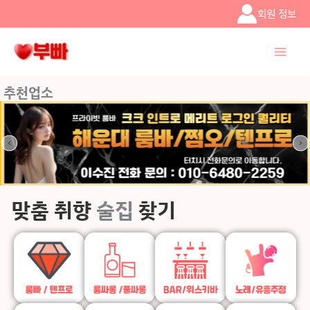
콘텐츠로
회원 정보
건너뛰기
추천업소
맞춤 취향
술집
찾기