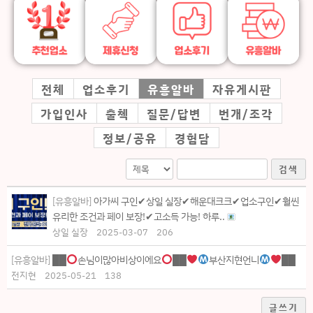
전체
업소후기
유흥알바
자유게시판
가입인사
출첵
질문/답변
번개/조각
정보/공유
경험담
검색
[유흥알바]
아가씨 구인✔상일 실장✔해운대크크✔업소구인✔훨씬
유리한 조건과 페이 보장!✔고소득 가능! 하루..
상일 실장
2025-03-07
206
[유흥알바]
██
손님이많아비상이에요
██
부산지현언니
██
전지현
2025-05-21
138
글쓰기