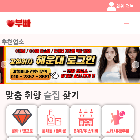
콘텐츠로
회원 정보
건너뛰기
추천업소
맞춤 취향
술집
찾기