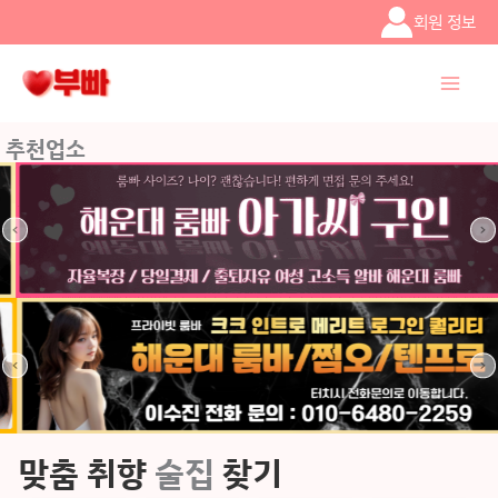
콘텐츠로
회원 정보
건너뛰기
추천업소
맞춤 취향
술집
찾기