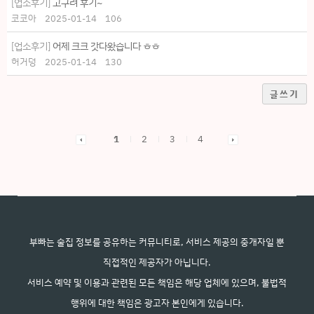
[업소후기]
고구려 후기~
코코아
2025-01-14
106
[업소후기]
어제 크크 갓다왔습니다 ㅎㅎ
허거덩
2025-01-14
130
글쓰기
1
2
3
4
부빠는 술집 정보를 공유하는 커뮤니티로, 서비스 제공의 중개자일 뿐
직접적인 제공자가 아닙니다.
서비스 예약 및 이용과 관련된 모든 책임은 해당 업체에 있으며, 불법적
행위에 대한 책임은 광고자 본인에게 있습니다.