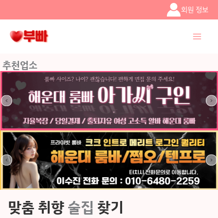
콘텐츠로
회원 정보
건너뛰기
추천업소
맞춤 취향
술집
찾기