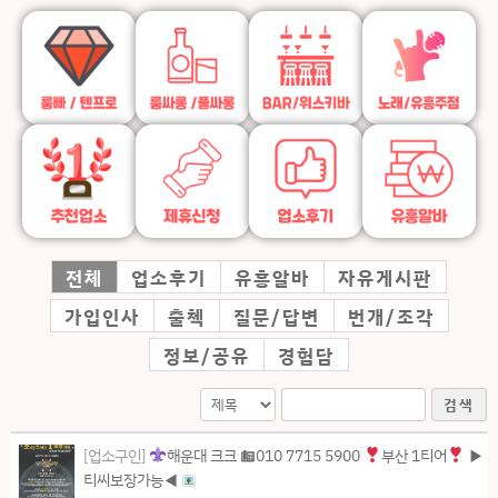
전체
업소후기
유흥알바
자유게시판
가입인사
출첵
질문/답변
번개/조각
정보/공유
경험담
검색
[업소구인]
해운대 크크 ☎010 7715 5900
부산 1티어
▶
티씨보장가능◀