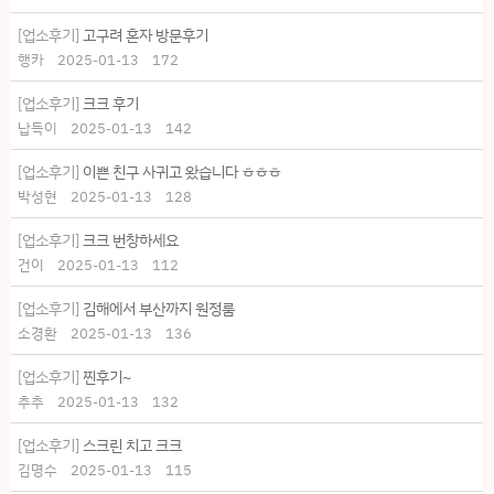
[업소후기]
고구려 혼자 방문후기
행카
2025-01-13
172
[업소후기]
크크 후기
납득이
2025-01-13
142
[업소후기]
이쁜 친구 사귀고 왔습니다 ㅎㅎㅎ
박성현
2025-01-13
128
[업소후기]
크크 번창하세요
건이
2025-01-13
112
[업소후기]
김해에서 부산까지 원정룸
소경환
2025-01-13
136
[업소후기]
찐후기~
추추
2025-01-13
132
[업소후기]
스크린 치고 크크
김명수
2025-01-13
115