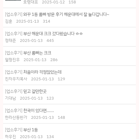
호랭대표
2025-01-12
158
[업소후기]
와꾸 1등 룸빠 방문 후기 해운대에서 잘 놀다갑니다~
김훈
2025-01-13
314
[업소후기]
부산 해운대 크크 갔다왔습니다 ㅎㅎ
정태준
2025-01-13
445
[업소후기]
부산 룸빠는 크크
얼짱진우
2025-01-13
286
[업소후기]
처음이라 걱정많았는데
진자우지목사
2025-01-13
129
[업소후기]
믿고 갈만한곳
기대남
2025-01-13
123
[업소후기]
천국이 있다면......
한라산등반가
2025-01-13
148
[업소후기]
부산 1등
하우진
2025-01-13
134