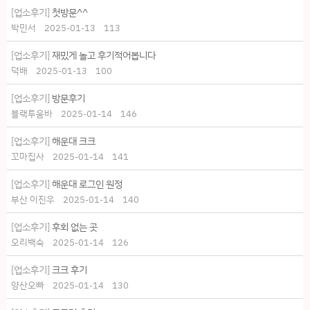
[업소후기]
첫방문^^
박민서
2025-01-13
113
[업소후기]
재밌게 놀고 후기적어봅니다
덕배
2025-01-13
100
[업소후기]
방문후기
블랙투움바
2025-01-14
146
[업소후기]
해운대 크크
꼬마집사
2025-01-14
141
[업소후기]
해운대 로그인 원정
부산 이진우
2025-01-14
140
[업소후기]
후회 없는 곳
오리백숙
2025-01-14
126
[업소후기]
크크 후기
양산오빠
2025-01-14
130