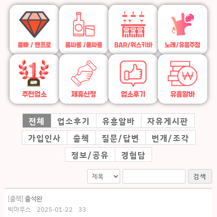
전체
업소후기
유흥알바
자유게시판
가입인사
출첵
질문/답변
번개/조각
정보/공유
경험담
검색
[출첵]
출석완
빅마우스
2025-01-22
33