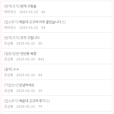
[번개/조각]
번개 구함용
빅마우스
2025-01-22
46
[업소후기]
해운대 고구려 아주 좋았습니다
[
1
]
빅마우스
2025-01-22
94
[번개/조각]
조각 구합니다
조선족
2025-01-22
50
[질문/답변]
연산동 북창
조선족
2025-01-22
841
[출첵]
ㅊㅊ
조선족
2025-01-22
44
[가입인사]
안녕하세요
조선족
2025-01-22
29
[업소후기]
해운대 고구려 후기
[
1
]
조선족
2025-01-22
79