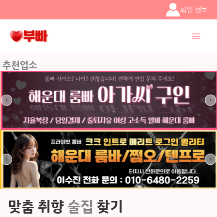
콘텐츠로
회원 정보
건너뛰기
추천업소
맞춤 취향
술집
찾기