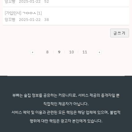
앙꼬빵
2025-01-22
52
[가입인사]
ㄱㅇㅇㅅ
[
1
]
앙꼬빵
2025-01-22
38
글쓰기
8
9
10
11
부빠는 술집 정보를 공유하는 커뮤니티로, 서비스 제공의 중개자일 뿐
직접적인 제공자가 아닙니다.
서비스 예약 및 이용과 관련된 모든 책임은 해당 업체에 있으며, 불법적
행위에 대한 책임은 광고자 본인에게 있습니다.