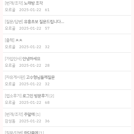
[번개/조각]
노래방 조각
오르골
2025-01-22
61
[질문/답변]
유흥초보 질문드립니다...
오르골
2025-01-22
57
[출첵]
ㅊㅊ
오르골
2025-01-22
32
[가입인사]
안녕하세요
오르골
2025-01-22
28
[자유게시판]
고수형님들께질문
오르골
2025-01-22
32
[업소후기]
로그인 방문후기
[
2
]
오르골
2025-01-22
68
[번개/조각]
주말에
[
1
]
감성돔
2025-01-22
36
[질문/답변]
하단쪽에
[
1
]