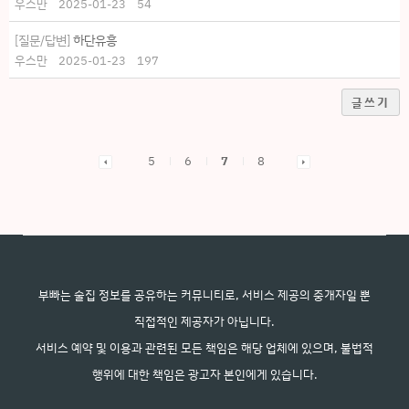
우스만
2025-01-23
54
[질문/답변]
하단유흥
우스만
2025-01-23
197
글쓰기
5
6
7
8
부빠는 술집 정보를 공유하는 커뮤니티로, 서비스 제공의 중개자일 뿐
직접적인 제공자가 아닙니다.
서비스 예약 및 이용과 관련된 모든 책임은 해당 업체에 있으며, 불법적
행위에 대한 책임은 광고자 본인에게 있습니다.