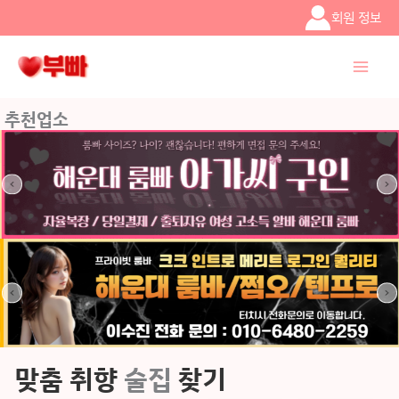
콘텐츠로
회원 정보
건너뛰기
추천업소
맞춤 취향
술집
찾기