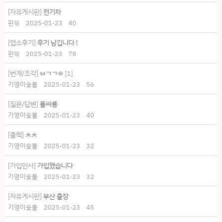
[자유게시판]
전기차
판쓲
2025-01-23
40
[업소후기]
후기 남깁니다 !
판쓲
2025-01-23
78
[번개/조각]
ㅂㄱㄱㅎ
[
1
]
기영이숯불
2025-01-23
56
[질문/답변]
풀싸롱
기영이숯불
2025-01-23
40
[출첵]
ㅊㅊ
기영이숯불
2025-01-23
32
[가입인사]
가입했습니다
기영이숯불
2025-01-23
32
[자유게시판]
부산 출장
기영이숯불
2025-01-23
45