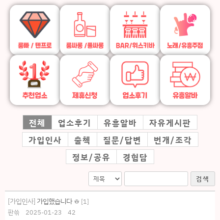
전체
업소후기
유흥알바
자유게시판
가입인사
출첵
질문/답변
번개/조각
정보/공유
경험담
검색
[가입인사]
가입했습니다 ㅎ
[
1
]
판쓲
2025-01-23
42