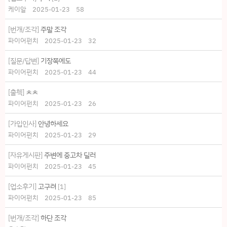
케이알
2025-01-23
58
[번개/조각]
주말 조각
파이어펀치
2025-01-23
32
[질문/답변]
기장쪽에도
파이어펀치
2025-01-23
44
[출첵]
ㅊㅊ
파이어펀치
2025-01-23
26
[가입인사]
안녕하세요
파이어펀치
2025-01-23
29
[자유게시판]
주변에 중고차 딜러
파이어펀치
2025-01-23
45
[업소후기]
고구려
[
1
]
파이어펀치
2025-01-23
85
[번개/조각]
하단 조각