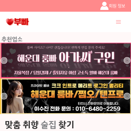
콘텐츠로
회원 정보
건너뛰기
추천업소
맞춤 취향
술집
찾기