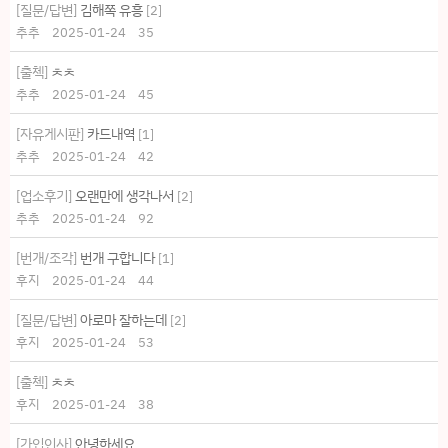
[질문/답변]
김해쪽 유흥
[
2
]
추추
2025-01-24
35
[출첵]
ㅊㅊ
추추
2025-01-24
45
[자유게시판]
카드내역
[
1
]
추추
2025-01-24
42
[업소후기]
오랜만에 생각나서
[
2
]
추추
2025-01-24
92
[번개/조각]
번개 구합니다
[
1
]
후지
2025-01-24
44
[질문/답변]
아로마 잘하는데
[
2
]
후지
2025-01-24
53
[출첵]
ㅊㅊ
후지
2025-01-24
38
[가입인사]
안녕하세요