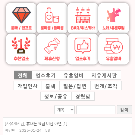
전체
업소후기
유흥알바
자유게시판
가입인사
출첵
질문/답변
번개/조각
정보/공유
경험담
검색
[자유게시판]
휴대폰 요금 미납 하면
[
1
]
야간반
2025-01-24
58