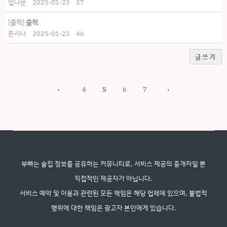
업다운
2025-01-23
37
[출첵]
출첵
존시나
2025-01-23
46
글쓰기
4
5
6
7
부빠는 술집 정보를 공유하는 커뮤니티로, 서비스 제공의 중개자일 뿐
직접적인 제공자가 아닙니다.
서비스 예약 및 이용과 관련된 모든 책임은 해당 업체에 있으며, 불법적
행위에 대한 책임은 광고자 본인에게 있습니다.