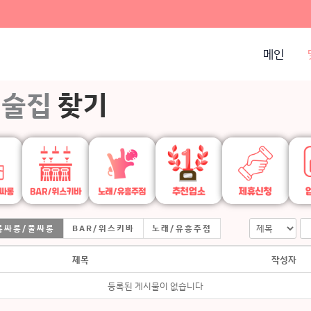
메인
술집
찾기
룸싸롱/풀싸롱
BAR/위스키바
노래/유흥주점
제목
작성자
등록된 게시물이 없습니다