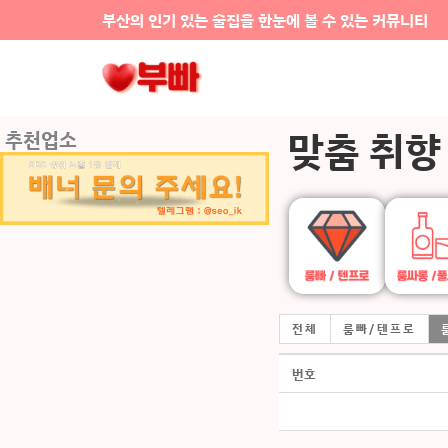
콘텐츠로
부산의 인기 있는 술집을 한눈에 볼 수 있는 커뮤니티
건너뛰기
맞춤 취향
추천업소
전체
룸빠/텐프로
번호