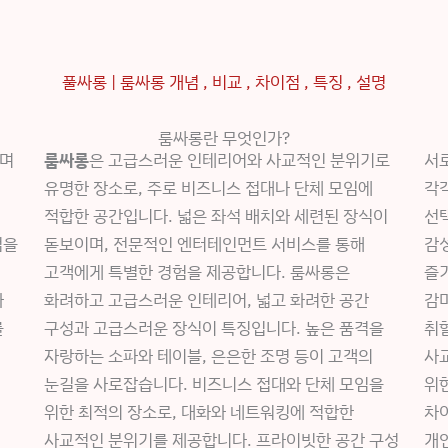
풀싸롱 | 룸싸롱 개념 , 비교 , 차이점 , 특징 , 설명
룸싸롱란 무엇인가?
하며
룸싸롱
은 고급스러운 인테리어와 사교적인 분위기로
서
유명한 장소로, 주로 비즈니스 접대나 단체 모임에
각
적합한 공간입니다. 넓은 좌석 배치와 세련된 장식이
선
점을
돋보이며, 전문적인 엔터테인먼트 서비스를 통해
감
고객에게 특별한 경험을 제공합니다. 룸싸롱은
즐
와
화려하고 고급스러운 인테리어, 넓고 화려한 공간
감
를
구성과 고급스러운 장식이 특징입니다. 높은 품격을
취할
자랑하는 소파와 테이블, 은은한 조명 등이 고객의
사
눈길을 사로잡습니다. 비즈니스 접대와 단체 모임을
위한
위한 최적의 장소로, 대화와 네트워킹에 적합한
차
사교적인 분위기를 제공합니다. 프라이빗한 공간 구성
개