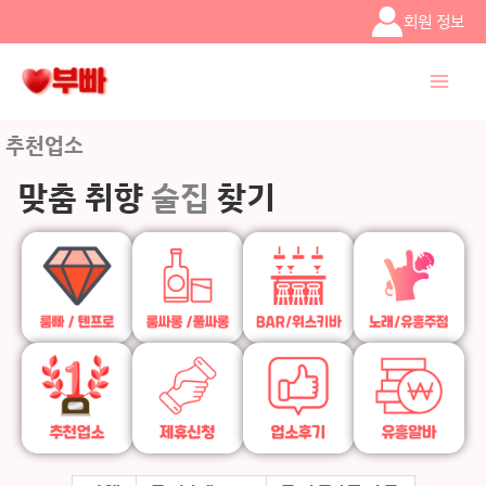
콘텐츠로
회원 정보
건너뛰기
추천업소
맞춤 취향
술집
찾기