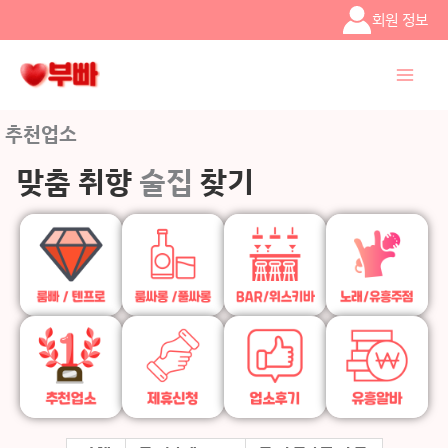
콘텐츠로
회원 정보
건너뛰기
추천업소
맞춤 취향
술집
찾기