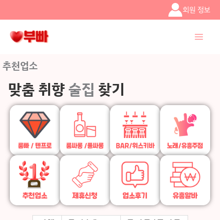
콘텐츠로
회원 정보
건너뛰기
추천업소
맞춤 취향
술집
찾기