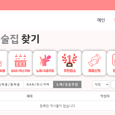
메인
술집
찾기
룸싸롱/풀싸롱
BAR/위스키바
노래/유흥주점
제목
작성자
등록된 게시물이 없습니다