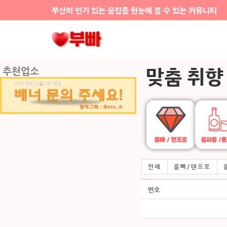
콘텐츠로
부산의 인기 있는 술집을 한눈에 볼 수 있는 커뮤니티
건너뛰기
맞춤 취향
추천업소
전체
룸빠/텐프로
번호